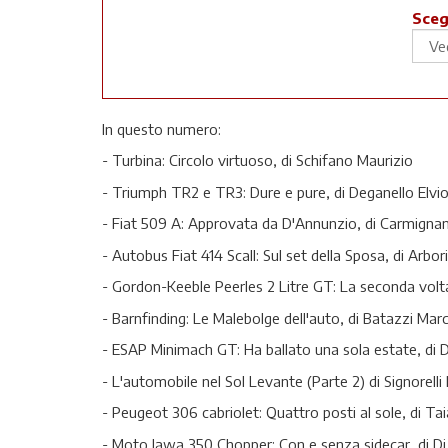
Sceg
In questo numero:
- Turbina: Circolo virtuoso, di Schifano Maurizio
- Triumph TR2 e TR3: Dure e pure, di Deganello Elvi
- Fiat 509 A: Approvata da D'Annunzio, di Carmignan
- Autobus Fiat 414 Scall: Sul set della Sposa, di Arbo
- Gordon-Keeble Peerles 2 Litre GT: La seconda volta d
- Barnfinding: Le Malebolge dell'auto, di Batazzi Mar
- ESAP Minimach GT: Ha ballato una sola estate, di 
- L'automobile nel Sol Levante (Parte 2) di Signorelli
- Peugeot 306 cabriolet: Quattro posti al sole, di Ta
- Moto Jawa 350 Chopper: Con e senza sidecar, di D