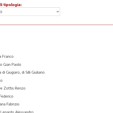
li tipologia:
o
i Franco
rio Gian Paolo
i Giugiaro, di Silli Giuliano
co
De Zottis Renzo
 Federico
iana Fabrizio
i Lenardo Alessandro