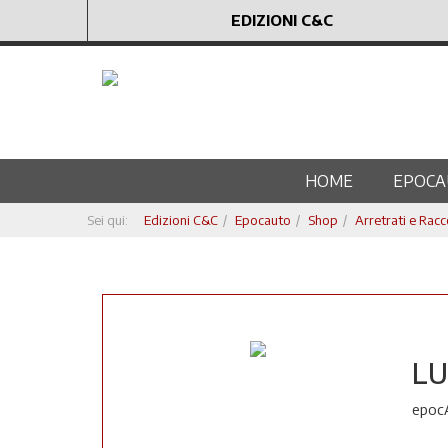
EDIZIONI C&C
HOME
EPOCA
Sei qui:
Edizioni C&C
Epocauto
Shop
Arretrati e Racc
LU
epoc