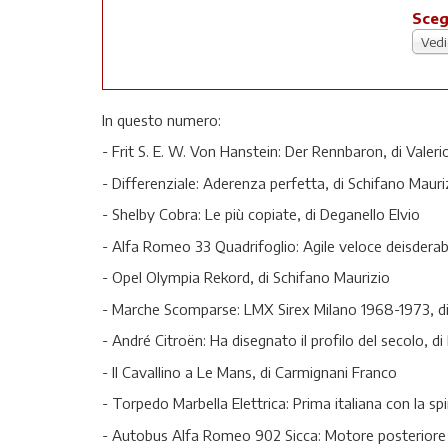
Sceg
Vedi
In questo numero:
- Frit S. E. W. Von Hanstein: Der Rennbaron, di Valeri
- Differenziale: Aderenza perfetta, di Schifano Mauri
- Shelby Cobra: Le più copiate, di Deganello Elvio
- Alfa Romeo 33 Quadrifoglio: Agile veloce deisderabil
- Opel Olympia Rekord, di Schifano Maurizio
- Marche Scomparse: LMX Sirex Milano 1968-1973, di
- André Citroën: Ha disegnato il profilo del secolo, d
- Il Cavallino a Le Mans, di Carmignani Franco
- Torpedo Marbella Elettrica: Prima italiana con la sp
- Autobus Alfa Romeo 902 Sicca: Motore posteriore 