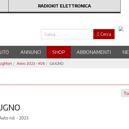
RADIOKIT ELETTRONICA
Cerca
Cerca
UTO
ANNUNCI
SHOP
ABBONAMENTI
N
oglitori
Anno 2023 - XVII
GIUGNO
To
UGNO
uto n.6 - 2023