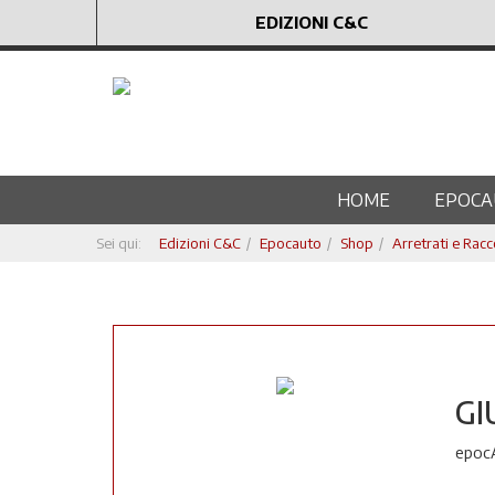
EDIZIONI C&C
HOME
EPOCA
Sei qui:
Edizioni C&C
Epocauto
Shop
Arretrati e Racc
GI
epocA