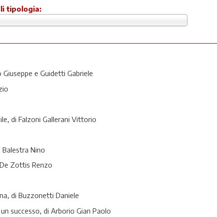
li tipologia:
o Giuseppe e Guidetti Gabriele
zio
e, di Falzoni Gallerani Vittorio
 Balestra Nino
i De Zottis Renzo
ina, di Buzzonetti Daniele
un successo, di Arborio Gian Paolo