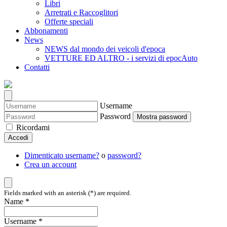
Libri
Arretrati e Raccoglitori
Offerte speciali
Abbonamenti
News
NEWS dal mondo dei veicoli d'epoca
VETTURE ED ALTRO - i servizi di epocAuto
Contatti
Username
Password
Mostra password
Ricordami
Accedi
Dimenticato username?
o
password?
Crea un account
Fields marked with an asterisk (*) are required.
Name *
Username *