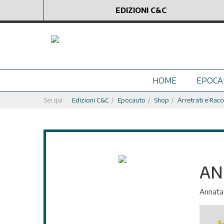
EDIZIONI C&C
HOME
EPOCA
Sei qui:
Edizioni C&C
Epocauto
Shop
Arretrati e Racc
AN
Annata 
S