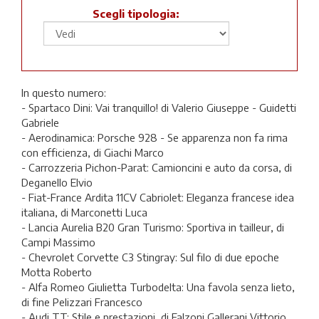
Scegli tipologia:
In questo numero:
- Spartaco Dini: Vai tranquillo! di Valerio Giuseppe - Guidetti
Gabriele
- Aerodinamica: Porsche 928 - Se apparenza non fa rima
con efficienza, di Giachi Marco
- Carrozzeria Pichon-Parat: Camioncini e auto da corsa, di
Deganello Elvio
- Fiat-France Ardita 11CV Cabriolet: Eleganza francese idea
italiana, di Marconetti Luca
- Lancia Aurelia B20 Gran Turismo: Sportiva in tailleur, di
Campi Massimo
- Chevrolet Corvette C3 Stingray: Sul filo di due epoche
Motta Roberto
- Alfa Romeo Giulietta Turbodelta: Una favola senza lieto,
di fine Pelizzari Francesco
- Audi TT: Stile e prestazioni, di Falzoni Gallerani Vittorio