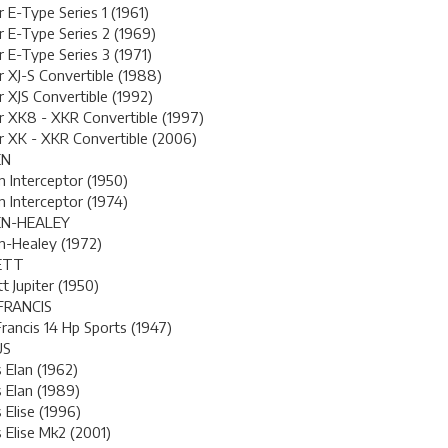
r E-Type Series 1 (1961)
r E-Type Series 2 (1969)
r E-Type Series 3 (1971)
r XJ-S Convertible (1988)
r XJS Convertible (1992)
r XK8 - XKR Convertible (1997)
r XK - XKR Convertible (2006)
EN
n Interceptor (1950)
n Interceptor (1974)
EN-HEALEY
n-Healey (1972)
ETT
t Jupiter (1950)
FRANCIS
rancis 14 Hp Sports (1947)
US
 Elan (1962)
 Elan (1989)
 Elise (1996)
 Elise Mk2 (2001)