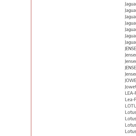
Jagua
Jagua
Jagua
Jagua
Jagua
Jagua
Jagua
JENS
Jense
Jense
JENS
Jense
JOW
Jowet
LEA-
Lea-F
LOT
Lotus
Lotus
Lotus
Lotus