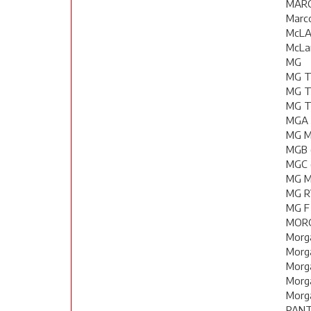
MAR
Marc
McL
McLar
MG
MG T
MG T
MG T
MGA 
MG Mi
MGB 
MGC 
MG M
MG R
MG F
MOR
Morga
Morga
Morga
Morga
Morg
PAN