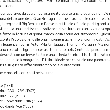
to: 19,3x19,3 - Pagine: 360 - Foto: centinaia in b/n e a colori - Carto
: italiano
ider sportive, da usare rigorosamente aperte anche quando non c'è il
una delle icone della Gran Bretagna, come i taxi neri, le cabine telef
 la regina e il Big Ben. In un Paese in cui il sole c'è solo pochi giorni a
sviluppata una lunghissima tradizione di vetture con carrozzeria scop
a fatto la fortuna di grandi marchi della storia dell'automobile. Quest
cconta l'evoluzione, dalle origini pionieristiche fino ai giorni nostri. A
i leggendari come Aston-Martin, Jaguar, Triumph, Morgan e MG no
no i piccoli artigiani e i costruttori meno noti. Cento dei principali m
descritti con un breve testo e una scheda tecnica, il tutto illustrato 
e apparato iconografico. È il libro ideale per chi vuole una panorami
eta su questa affascinante tipologia di automobili.
e e modelli contenuti nel volume:
e (1951)
obra 280 – 289 (1962)
obra 427 (1965)
8 Convertible Frua (1965)
ooklands Ace (1993)