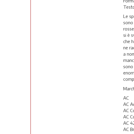
Forma
Testo
Le sp
sono 
rosse,
si è 
che h
ne ra
a nom
manca
sono 
enorm
compl
March
AC
AC Ac
AC C
AC C
AC 42
AC Br