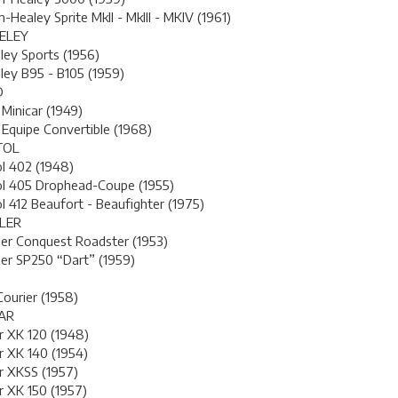
n-Healey Sprite MkII - MkIII - MKIV (1961)
ELEY
ley Sports (1956)
ley B95 - B105 (1959)
D
Minicar (1949)
Equipe Convertible (1968)
TOL
ol 402 (1948)
ol 405 Drophead-Coupe (1955)
ol 412 Beaufort - Beaufighter (1975)
LER
er Conquest Roadster (1953)
er SP250 “Dart” (1959)
Courier (1958)
AR
r XK 120 (1948)
r XK 140 (1954)
r XKSS (1957)
r XK 150 (1957)