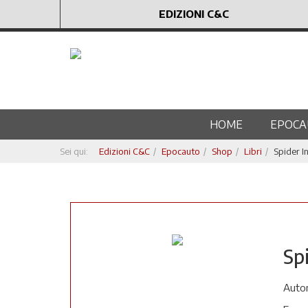
EDIZIONI C&C
HOME
EPOCA
Sei qui:
Edizioni C&C
Epocauto
Shop
Libri
Spider I
Sp
Autor