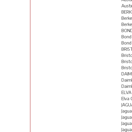
Austi
BERK
Berke
Berke
BON
Bond 
Bond 
BRIS
Brist
Brist
Brist
DAIM
Daiml
Daiml
ELVA
Elva 
JAGU
Jagua
Jagua
Jagua
Jagua