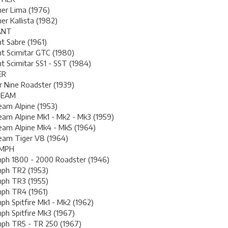
er Lima (1976)
er Kallista (1982)
ANT
nt Sabre (1961)
nt Scimitar GTC (1980)
nt Scimitar SS1 - SST (1984)
ER
r Nine Roadster (1939)
BEAM
am Alpine (1953)
am Alpine Mk1 - Mk2 - Mk3 (1959)
eam Alpine Mk4 - Mk5 (1964)
eam Tiger V8 (1964)
UMPH
mph 1800 - 2000 Roadster (1946)
mph TR2 (1953)
mph TR3 (1955)
mph TR4 (1961)
ph Spitfire Mk1 - Mk2 (1962)
ph Spitfire Mk3 (1967)
mph TR5 - TR 250 (1967)