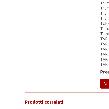
Triu
Trium
Trium
Triu
TUR
Turne
Turne
TVR
TVR 
TVR T
TVR S
TVR 
TVR 
Pre
Prodotti correlati