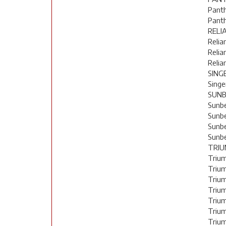
Panth
Panth
RELI
Relia
Relia
Relia
SING
Singe
SUN
Sunbe
Sunbe
Sunb
Sunb
TRI
Triu
Triu
Triu
Triu
Trium
Trium
Triu