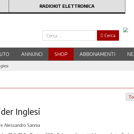
RADIOKIT ELETTRONICA
Cerca
Cerca
UTO
ANNUNCI
SHOP
ABBONAMENTI
N
nglesi
To
ider Inglesi
e Alessandro Sannia