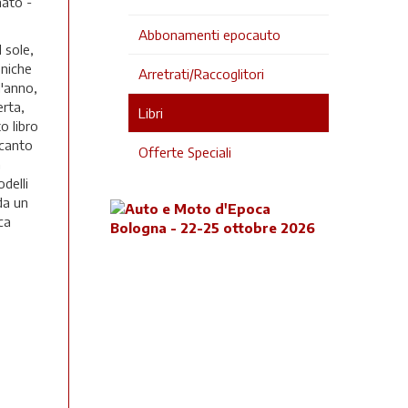
nato -
Abbonamenti epocauto
 sole,
oniche
Arretrati/Raccoglitori
ll'anno,
erta,
Libri
o libro
ccanto
Offerte Speciali
n
odelli
da un
ca