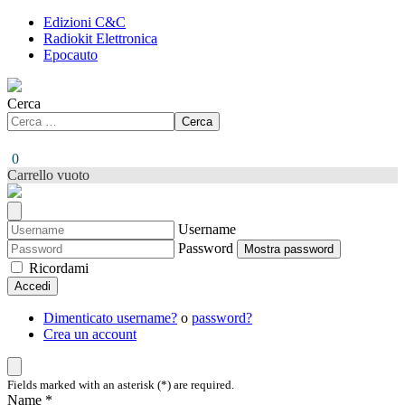
Edizioni C&C
Radiokit Elettronica
Epocauto
Cerca
Cerca
0
Carrello vuoto
Username
Password
Mostra password
Ricordami
Accedi
Dimenticato username?
o
password?
Crea un account
Fields marked with an asterisk (*) are required.
Name *