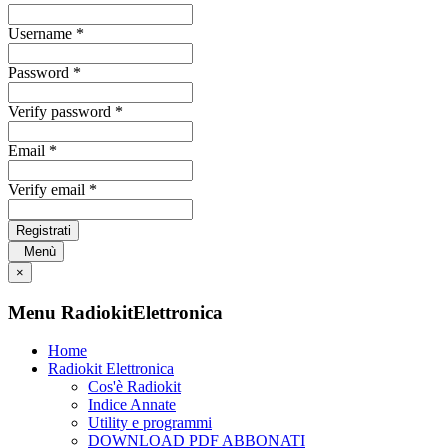
Username *
Password *
Verify password *
Email *
Verify email *
Registrati
Menù
×
Menu RadiokitElettronica
Home
Radiokit Elettronica
Cos'è Radiokit
Indice Annate
Utility e programmi
DOWNLOAD PDF ABBONATI