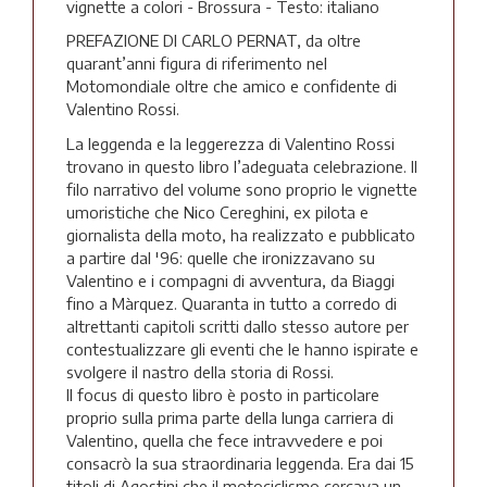
vignette a colori - Brossura - Testo: italiano
PREFAZIONE DI CARLO PERNAT, da oltre
quarant’anni figura di riferimento nel
Motomondiale oltre che amico e confidente di
Valentino Rossi.
La leggenda e la leggerezza di Valentino Rossi
trovano in questo libro l’adeguata celebrazione. Il
filo narrativo del volume sono proprio le vignette
umoristiche che Nico Cereghini, ex pilota e
giornalista della moto, ha realizzato e pubblicato
a partire dal '96: quelle che ironizzavano su
Valentino e i compagni di avventura, da Biaggi
fino a Màrquez. Quaranta in tutto a corredo di
altrettanti capitoli scritti dallo stesso autore per
contestualizzare gli eventi che le hanno ispirate e
svolgere il nastro della storia di Rossi.
Il focus di questo libro è posto in particolare
proprio sulla prima parte della lunga carriera di
Valentino, quella che fece intravvedere e poi
consacrò la sua straordinaria leggenda. Era dai 15
titoli di Agostini che il motociclismo cercava un