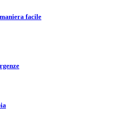
maniera facile
ergenze
ia