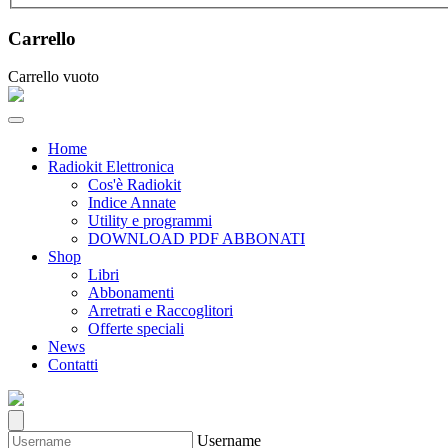
Carrello
Carrello vuoto
Home
Radiokit Elettronica
Cos'è Radiokit
Indice Annate
Utility e programmi
DOWNLOAD PDF ABBONATI
Shop
Libri
Abbonamenti
Arretrati e Raccoglitori
Offerte speciali
News
Contatti
Username