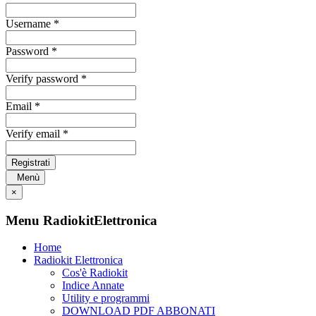
Username *
Password *
Verify password *
Email *
Verify email *
Registrati
Menù
×
Menu RadiokitElettronica
Home
Radiokit Elettronica
Cos'è Radiokit
Indice Annate
Utility e programmi
DOWNLOAD PDF ABBONATI