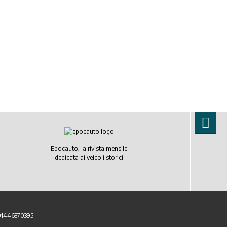
Epocauto, la rivista mensile
dedicata ai veicoli storici
 01446370395