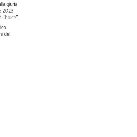
la giuria
e 2023.
 Choice”.
rico
ni del