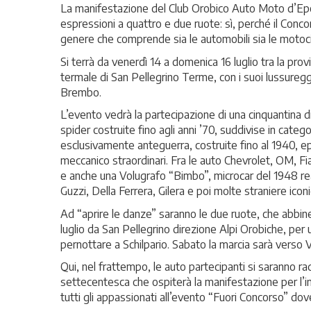
La manifestazione del Club Orobico Auto Moto d’Epoca
espressioni a quattro e due ruote: sì, perché il Conco
genere che comprende sia le automobili sia le motoci
Si terrà da venerdì 14 a domenica 16 luglio tra la prov
termale di San Pellegrino Terme, con i suoi lussureggi
Brembo.
L’evento vedrà la partecipazione di una cinquantina d
spider costruite fino agli anni ’70, suddivise in categ
esclusivamente anteguerra, costruite fino al 1940, ep
meccanico straordinari. Fra le auto Chevrolet, OM, Fi
e anche una Volugrafo “Bimbo”, microcar del 1948 rea
Guzzi, Della Ferrera, Gilera e poi molte straniere i
Ad “aprire le danze” saranno le due ruote, che abbi
luglio da San Pellegrino direzione Alpi Orobiche, per
pernottare a Schilpario. Sabato la marcia sarà verso 
Qui, nel frattempo, le auto partecipanti si saranno r
settecentesca che ospiterà la manifestazione per l’int
tutti gli appassionati all’evento “Fuori Concorso” dov