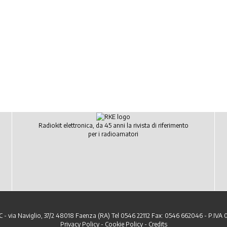
Radiokit elettronica, da 45 anni la rivista di riferimento
per i radioamatori
C - via Naviglio, 37/2 48018 Faenza (RA) Tel 0546 22112 Fax: 0546 662046 - P.IVA
Privacy Policy
-
Cookie Policy
-
Credits