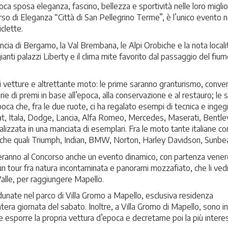
 sposa eleganza, fascino, bellezza e sportività nelle loro miglio
rso di Eleganza “Città di San Pellegrino Terme”, è l’unico evento n
clette.
incia di Bergamo, la Val Brembana, le Alpi Orobiche e la nota locali
anti palazzi Liberty e il clima mite favorito dal passaggio del fiu
i vetture e altrettante moto: le prime saranno granturismo, convert
orie di premi in base all’epoca, alla conservazione e al restauro; le
oca che, fra le due ruote, ci ha regalato esempi di tecnica e inge
at, Itala, Dodge, Lancia, Alfa Romeo, Mercedes, Maserati, Bentley
lizzata in una manciata di esemplari. Fra le moto tante italiane c
coniche quali Triumph, Indian, BMW, Norton, Harley Davidson, Sunb
neranno al Concorso anche un evento dinamico, con partenza vener
 un tour fra natura incontaminata e panorami mozzafiato, che li ved
Valle, per raggiungere Mapello.
adunate nel parco di Villa Gromo a Mapello, esclusiva residenza
era giornata del sabato. Inoltre, a Villa Gromo di Mapello, sono in
e esporre la propria vettura d’epoca e decretarne poi la più intere