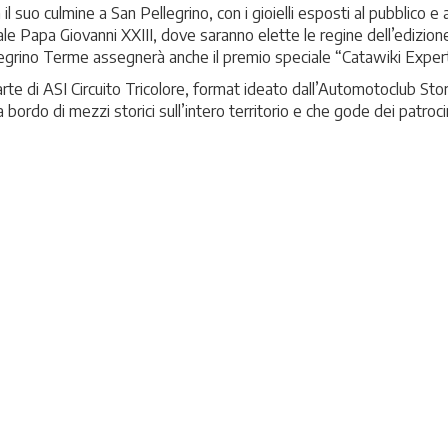
 suo culmine a San Pellegrino, con i gioielli esposti al pubblico e al
le Papa Giovanni XXIII, dove saranno elette le regine dell’edizion
egrino Terme assegnerà anche il premio speciale “Catawiki Expert
arte di ASI Circuito Tricolore, format ideato dall’Automotoclub Sto
 a bordo di mezzi storici sull’intero territorio e che gode dei patroci