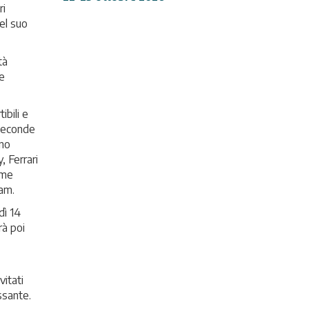
ri
el suo
tà
me
ibili e
 seconde
gno
, Ferrari
ome
eam.
dì 14
rà poi
vitati
ssante.