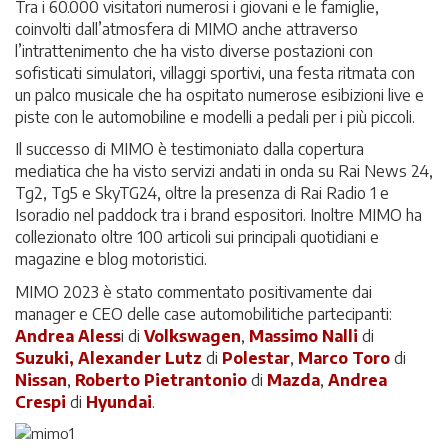
Tra i 60.000 visitatori numerosi i giovani e le famiglie,
coinvolti dall’atmosfera di MIMO anche attraverso
l’intrattenimento che ha visto diverse postazioni con
sofisticati simulatori, villaggi sportivi, una festa ritmata con
un palco musicale che ha ospitato numerose esibizioni live e
piste con le automobiline e modelli a pedali per i più piccoli.
Il successo di MIMO è testimoniato dalla copertura
mediatica che ha visto servizi andati in onda su Rai News 24,
Tg2, Tg5 e SkyTG24, oltre la presenza di Rai Radio 1 e
Isoradio nel paddock tra i brand espositori. Inoltre MIMO ha
collezionato oltre 100 articoli sui principali quotidiani e
magazine e blog motoristici.
MIMO 2023 è stato commentato positivamente dai
manager e CEO delle case automobilitiche partecipanti:
Andrea Aless
i di
Volkswagen
,
Massimo Nalli
di
Suzuki,
Alexander Lutz
di
Polestar
,
Marco Toro
di
Nissan
,
Roberto Pietrantonio
di
Mazda
,
Andrea
Crespi
di
Hyundai
.