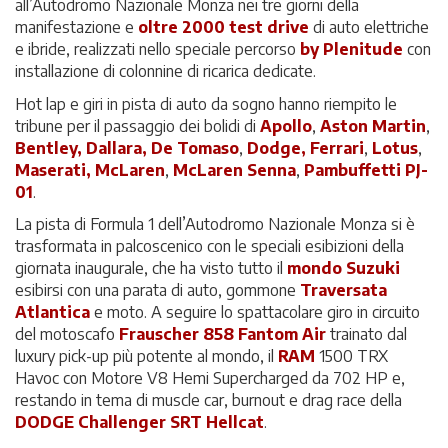
all’Autodromo Nazionale Monza nei tre giorni della
manifestazione e
oltre
2000 test drive
di auto elettriche
e ibride, realizzati nello speciale percorso
by Plenitude
con
installazione di colonnine di ricarica dedicate.
Hot lap e giri in pista di auto da sogno hanno riempito le
tribune per il passaggio dei bolidi di
Apollo
,
Aston Martin
,
Bentley, Dallara, De Tomaso
,
Dodge,
Ferrari
,
Lotus
,
Maserati,
McLaren
,
McLaren Senna
,
Pambuffetti PJ-
01
.
La pista di Formula 1 dell’Autodromo Nazionale Monza si è
trasformata in palcoscenico con le speciali esibizioni della
giornata inaugurale, che ha visto tutto il
mondo Suzuki
esibirsi con una parata di auto, gommone
Traversata
Atlantica
e moto. A seguire lo spattacolare giro in circuito
del motoscafo
Frauscher 858 Fantom Air
trainato dal
luxury pick-up più potente al mondo, il
RAM
1500 TRX
Havoc con Motore V8 Hemi Supercharged da 702 HP e,
restando in tema di muscle car, burnout e drag race della
DODGE Challenger SRT Hellcat
.