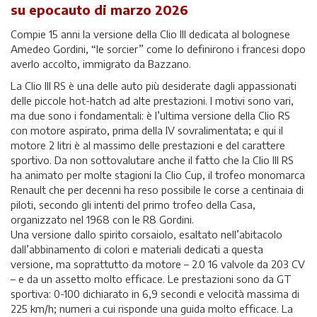
su epocauto di marzo 2026
Compie 15 anni la versione della Clio III dedicata al bolognese
Amedeo Gordini, “le sorcier” come lo definirono i francesi dopo
averlo accolto, immigrato da Bazzano.
La Clio III RS è una delle auto più desiderate dagli appassionati
delle piccole hot-hatch ad alte prestazioni. I motivi sono vari,
ma due sono i fondamentali: è l’ultima versione della Clio RS
con motore aspirato, prima della IV sovralimentata; e qui il
motore 2 litri è al massimo delle prestazioni e del carattere
sportivo. Da non sottovalutare anche il fatto che la Clio III RS
ha animato per molte stagioni la Clio Cup, il trofeo monomarca
Renault che per decenni ha reso possibile le corse a centinaia di
piloti, secondo gli intenti del primo trofeo della Casa,
organizzato nel 1968 con le R8 Gordini.
Una versione dallo spirito corsaiolo, esaltato nell’abitacolo
dall’abbinamento di colori e materiali dedicati a questa
versione, ma soprattutto da motore – 2.0 16 valvole da 203 CV
– e da un assetto molto efficace. Le prestazioni sono da GT
sportiva: 0-100 dichiarato in 6,9 secondi e velocità massima di
225 km/h; numeri a cui risponde una guida molto efficace. La