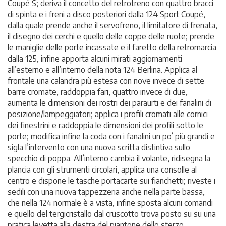
Coupé S; deriva il concetto del retrotreno con quattro bracci
di spinta e i freni a disco posteriori dalla 124 Sport Coupé,
dalla quale prende anche il servofreno, il limitatore di frenata,
il disegno dei cerchi e quello delle coppe delle ruote; prende
le maniglie delle porte incassate e il faretto della retromarcia
dalla 125, infine apporta alcuni mirati aggiornamenti
all’esterno e all’interno della nota 124 Berlina. Applica al
frontale una calandra più estesa con nove invece di sette
barre cromate, raddoppia fari, quattro invece di due,
aumenta le dimensioni dei rostri dei paraurti e dei fanalini di
posizione/lampeggiatori; applica i profili cromati alle cornici
dei finestrini e raddoppia le dimensioni dei profili sotto le
porte; modifica infine la coda con i fanalini un po’ più grandi e
sigla l’intervento con una nuova scritta distintiva sullo
specchio di poppa. All’interno cambia il volante, ridisegna la
plancia con gli strumenti circolari, applica una consolle al
centro e dispone le tasche portacarte sui fianchetti; riveste i
sedili con una nuova tappezzeria anche nella parte bassa,
che nella 124 normale è a vista, infine sposta alcuni comandi
e quello del tergicristallo dal cruscotto trova posto su su una
pratica levetta alla destra del piantone dello sterzo...