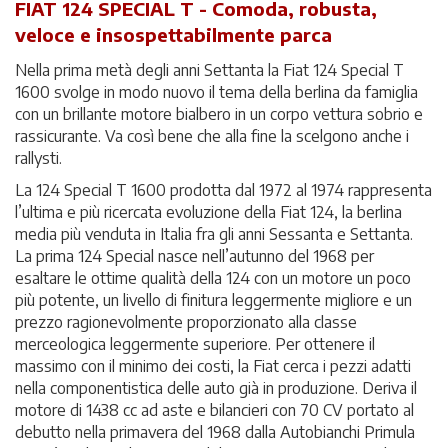
FIAT 124 SPECIAL T -
Comoda, robusta,
veloce e insospettabilmente parca
Nella prima metà degli anni Settanta la Fiat 124 Special T
1600 svolge in modo nuovo il tema della berlina da famiglia
con un brillante motore bialbero in un corpo vettura sobrio e
rassicurante. Va così bene che alla fine la scelgono anche i
rallysti.
La 124 Special T 1600 prodotta dal 1972 al 1974 rappresenta
l’ultima e più ricercata evoluzione della Fiat 124, la berlina
media più venduta in Italia fra gli anni Sessanta e Settanta.
La prima 124 Special nasce nell’autunno del 1968 per
esaltare le ottime qualità della 124 con un motore un poco
più potente, un livello di finitura leggermente migliore e un
prezzo ragionevolmente proporzionato alla classe
merceologica leggermente superiore. Per ottenere il
massimo con il minimo dei costi, la Fiat cerca i pezzi adatti
nella componentistica delle auto già in produzione. Deriva il
motore di 1438 cc ad aste e bilancieri con 70 CV portato al
debutto nella primavera del 1968 dalla Autobianchi Primula